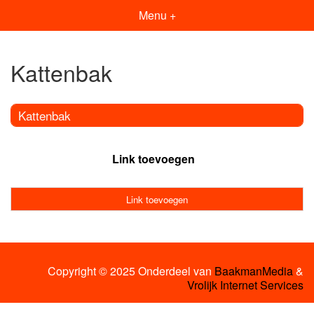
Menu +
Kattenbak
Kattenbak
Link toevoegen
Link toevoegen
Copyright © 2025 Onderdeel van
BaakmanMedia
&
Vrolijk Internet Services